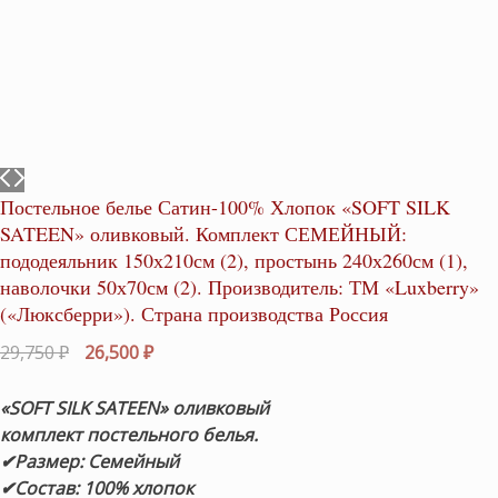
Постельное белье Сатин-100% Хлопок «SOFT SILK
SATEEN» оливковый. Комплект СЕМЕЙНЫЙ:
пододеяльник 150х210см (2), простынь 240х260см (1),
наволочки 50х70см (2). Производитель: ТМ «Luxberry»
(«Люксберри»). Страна производства Россия
Первоначальная
Текущая
29,750
₽
26,500
₽
цена
цена:
составляла
26,500 ₽.
«SOFT SILK SATEEN» оливковый
29,750 ₽.
комплект постельного белья.
✔Размер: Семейный
✔Состав: 100% хлопок