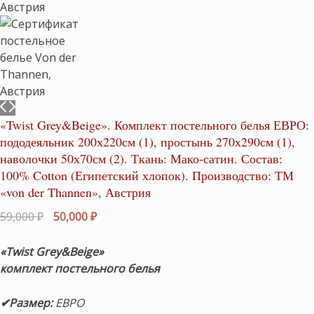
«Twist Grey&Beige». Комплект постельного белья ЕВРО:
пододеяльник 200х220см (1), простынь 270х290см (1),
наволочки 50х70см (2). Ткань: Мако-сатин. Состав:
100% Cotton (Египетский хлопок). Производство: ТМ
«von der Thannen», Австрия
Первоначальная
Текущая
59,000
₽
50,000
₽
цена
цена:
составляла
50,000 ₽.
«Twist Grey&Beige»
59,000 ₽.
комплект постельного белья
✔Размер
:
ЕВРО