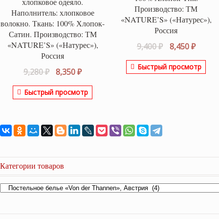
хлопковое одеяло.
Производство: ТМ
Наполнитель: хлопковое
«NATURE’S» («Натурес»),
волокно. Ткань: 100% Хлопок-
Россия
Сатин. Производство: ТМ
«NATURE’S» («Натурес»),
Первоначаль
Текущ
9,400
₽
8,450
₽
Россия
цена
цена:
Быстрый просмотр
составляла
8,450 ₽
Первоначальная
Текущая
9,280
₽
8,350
₽
9,400 ₽.
цена
цена:
Быстрый просмотр
составляла
8,350 ₽.
9,280 ₽.
Категории товаров