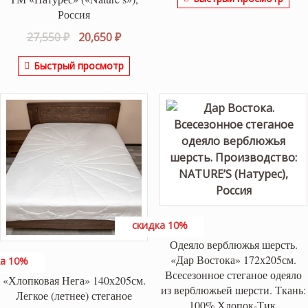
Россия
Первоначальная
Текущая
27,550
₽
20,650
₽
цена
цена:
Быстрый просмотр
составляла
20,650 ₽.
27,550 ₽.
скидка 10%
Одеяло верблюжья шерсть.
«Дар Востока» 172х205см.
а 10%
Всесезонное стеганое одеяло
«Хлопковая Нега» 140х205см.
из верблюжьей шерсти. Ткань:
Легкое (летнее) стеганое
100% Хлопок-Тик.