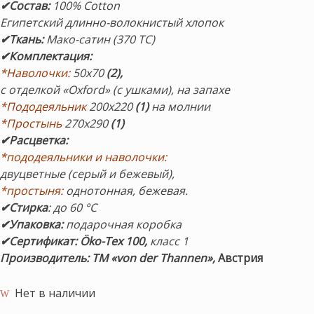
✔Состав
:
100% Cotton
Египетский длинно-волокнистый хлопок
✔
Ткань:
Мако-сатин (370 ТС)
✔Комплектация
:
*Наволочки:
50х70
(2),
с отделкой «Oxford» (с ушками), на запахе
*Пододеяльник
200х220
(1)
на молнии
*Простынь
270х290
(1)
✔
Расцветка:
*пододеяльники и наволочки:
двуцветные (серый и бежевый),
*простыня:
однотонная, бежевая.
✔
Стирка
: до 60 °С
✔
Упаковка:
подарочная коробка
✔
С
ертификат: Öko-Tex 100,
класс 1
Производитель:
ТМ «von der Thannen»,
Австрия
Нет в наличии