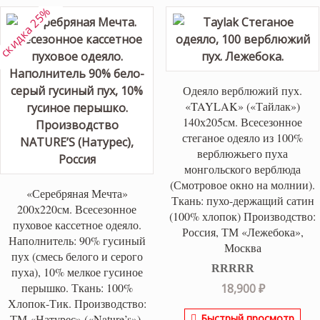
скидка 25%
Одеяло верблюжий пух.
«TAYLAK» («Тайлак»)
140х205см. Всесезонное
стеганое одеяло из 100%
верблюжьего пуха
монгольского верблюда
(Смотровое окно на молнии).
«Серебряная Мечта»
Ткань: пухо-держащий сатин
200х220см. Всесезонное
(100% хлопок) Производство:
пуховое кассетное одеяло.
Россия, ТМ «Лежебока»,
Наполнитель: 90% гусиный
Москва
пух (смесь белого и серого
пуха), 10% мелкое гусиное
Оценка
5.00
перышко. Ткань: 100%
18,900
₽
из 5
Хлопок-Тик. Производство:
Быстрый просмотр
ТМ «Натурес» («Nature’s»),