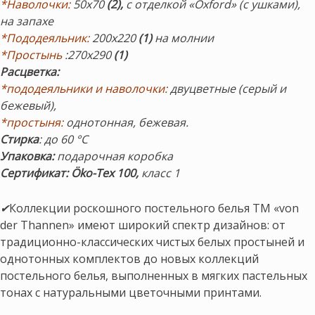
*Наволочки:
50х70
(2),
с отделкой «Oxford» (с ушками),
на запахе
*Пододеяльник:
200х220
(1)
на молнии
*Простынь
:270х290
(1)
Расцветка:
*пододеяльники и наволочки:
двуцветные (серый и
бежевый),
*простыня:
однотонная, бежевая.
Стирка
: до 60 °С
Упаковка:
подарочная коробка
С
ертификат: Öko-Tex 100,
класс 1
✔
Коллекции роскошного постельного белья ТМ «von
der Thannen» имеют широкий спектр дизайнов: от
традиционно-классических чистых белых простыней и
однотонных комплектов до новых коллекций
постельного белья, выполненных в мягких пастельных
тонах с натуральными цветочными принтами.