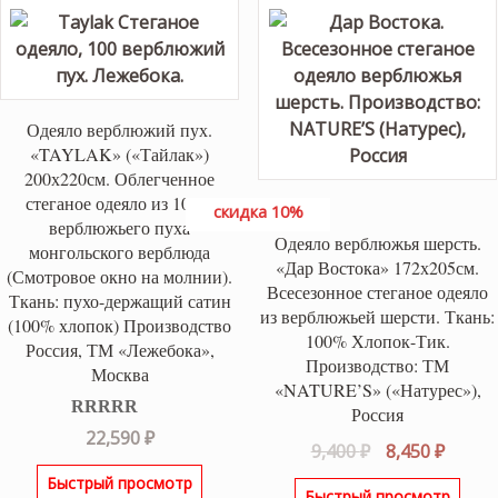
Одеяло верблюжий пух.
«TAYLAK» («Тайлак»)
200х220см. Облегченное
стеганое одеяло из 100%
скидка 10%
верблюжьего пуха
Одеяло верблюжья шерсть.
монгольского верблюда
«Дар Востока» 172х205см.
(Смотровое окно на молнии).
Всесезонное стеганое одеяло
Ткань: пухо-держащий сатин
из верблюжьей шерсти. Ткань:
(100% хлопок) Производство
100% Хлопок-Тик.
Россия, ТМ «Лежебока»,
Производство: ТМ
Москва
«NATURE’S» («Натурес»),
Россия
Оценка
5.00
22,590
₽
Первоначаль
Текущ
9,400
₽
8,450
₽
из 5
цена
цена:
Быстрый просмотр
Быстрый просмотр