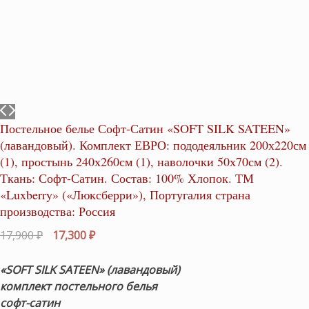
Постельное белье Софт-Сатин «SOFT SILK SATEEN»
(лавандовый). Комплект ЕВРО: пододеяльник 200х220см
(1), простынь 240х260см (1), наволочки 50х70см (2).
Ткань: Софт-Сатин. Состав: 100% Хлопок. ТМ
«Luxberry» («Люксберри»), Португалия страна
производства: Россия
Первоначальная
Текущая
17,900
₽
17,300
₽
цена
цена:
составляла
17,300 ₽.
«SOFT SILK SATEEN
» (лавандовый)
17,900 ₽.
комплект постельного белья
софт-сатин