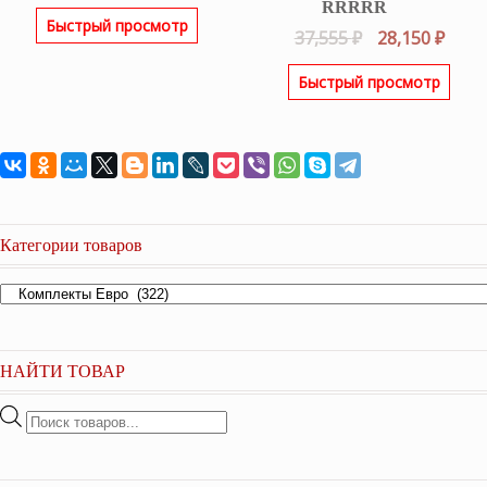
Быстрый просмотр
Оценка
5.00
Первоначаль
Теку
37,555
₽
28,150
₽
из 5
цена
цена
Быстрый просмотр
составляла
28,15
37,555 ₽.
Категории товаров
НАЙТИ ТОВАР
Поиск
товаров