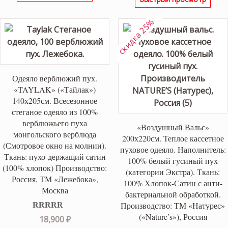
составляла
8,450 ₽
9,400 ₽.
скидка 25%
Одеяло верблюжий пух.
«TAYLAK» («Тайлак»)
140х205см. Всесезонное
стеганое одеяло из 100%
верблюжьего пуха
«Воздушный Вальс»
монгольского верблюда
200х220см. Теплое кассетное
(Смотровое окно на молнии).
пуховое одеяло. Наполнитель:
Ткань: пухо-держащий сатин
100% белый гусиный пух
(100% хлопок) Производство:
(категории Экстра). Ткань:
Россия, ТМ «Лежебока»,
100% Хлопок-Сатин с анти-
Москва
бактериальной обработкой.
Производство: ТМ «Натурес»
(«Nature’s»), Россия
Оценка
5.00
18,900
₽
из 5