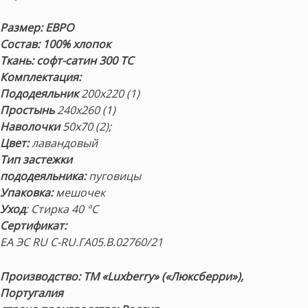
Размер: ЕВРО
Состав: 100% хлопок
Ткань: софт-сатин 300 ТС
Комплектация:
Пододеяльник
200х220 (1)
Простынь
240х260 (1)
Наволочки
50х70 (2);
Цвет:
лавандовый
Тип застежки
пододеяльника:
пуговицы
Упаковка:
мешочек
Уход
: Стирка 40 °С
Сертификат:
ЕА ЭС RU С-RU.ГА05.В.02760/21
Производство: ТМ «Luxberry» («Люксберри»),
Португалия