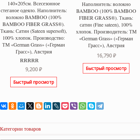
140×205см. Всесезонное
Наполнитель: волокно
стеганое одеяло. Наполнитель:
BAMBOO (100% BAMBOO
волокно BAMBOO (100%
FIBER GRASS®). Ткань:
BAMBOO FIBER GRASS®).
сатин (Fine sateen), 100%
Ткань: Сатин (Sateen supersoft),
хлопок. Производитель: ТМ
100% хлопок. Производство:
«German Grass» («Герман
ТМ «German Grass» («Герман
Грасс»), Австрия
Грасс»), Австрия
16,790
₽
Оценка
5.00
Быстрый просмотр
9,200
₽
из 5
Быстрый просмотр
Категории товаров