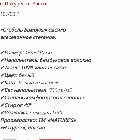
(«Натурес»), Россия
10,700
₽
«Стебель Бамбука» одеяло
всесезонное стеганое.
✔Размер:
160х210 см.
✔Наполнитель: бамбуковое волокно
✔Ткань: 100% хлопок-сатин
✔Цвет:
белый
✔Кант
: белый атласный
✔Вес наполнителя
: 300 гр/м2
✔Степень комфорта: всесезонное
✔Стирка:
40⁰
✔Упаковка:
чемодан ПВХ
Производство:
ТМ «NATURE’S»
«Натурес», Россия