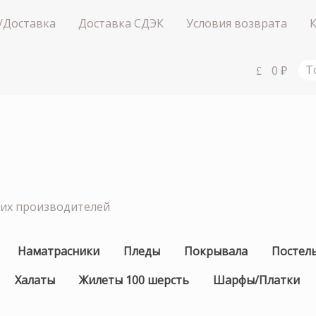
/Доставка
Доставка СДЭК
Условия возврата
0
₽
Т
ших производителей
Наматрасники
Пледы
Покрывала
Постел
Халаты
Жилеты 100 шерсть
Шарфы/Платки