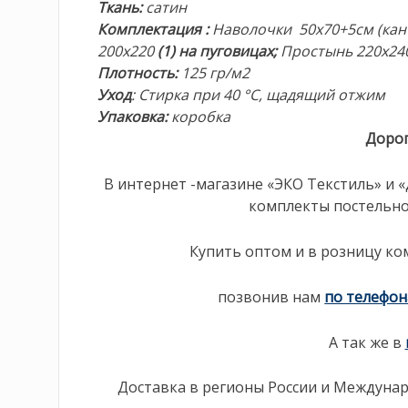
Ткань:
сатин
Комплектация
:
Наволочки 50х70+5см (кан
200х220
(1) на пуговицах;
Простынь 220х24
Плотность
:
125 гр/м2
Уход
: Стирка при 40 °С, щадящий отжим
Упаковка:
коробка
Дорог
В интернет -магазине «ЭКО Текстиль» 
комплекты постельно
Купить оптом и в розницу ко
позвонив нам
по телефо
А так же в
Доставка в регионы России и Междунар