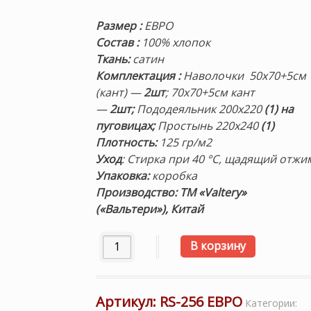
Размер
:
ЕВРО
Состав
:
100% хлопок
Ткань:
сатин
Комплектация
:
Наволочки 50х70+5см
(кант) —
2шт
; 70х70+5см кант
—
2шт;
Пододеяльник 200х220
(1) на
пуговицах;
Простынь 220х240
(1)
Плотность
:
125 гр/м2
Уход
: Стирка при 40 °С, щадящий отжи
Упаковка:
коробка
Производство: ТМ «Valtery»
(«Вальтери»), Китай
Количество товара Постельное белье «Ro
В корзину
Артикул:
RS-256 ЕВРО
Категории: