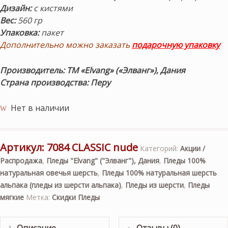
Дизайн:
с кистями
Вес:
560 гр
Упаковка:
пакет
Дополнительно можно заказать
подарочную упаковку
Производитель: ТМ «Elvang» («Элванг»), Дания
Страна производства: Перу
Нет в наличии
Артикул:
7084 CLASSIC nude
Категорий:
Акции /
Распродажа
,
Пледы "Elvang" ("Элванг"), Дания
,
Пледы 100%
натуральная овечья шерсть
,
Пледы 100% натуральная шерсть
альпака (пледы из шерсти альпака)
,
Пледы из шерсти
,
Пледы
мягкие
Метка:
Скидки Пледы
Описание
Отзывы (0)