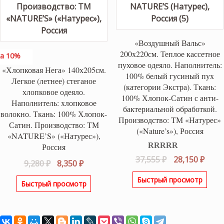
«Воздушный Вальс»
200х220см. Теплое кассетное
а 10%
пуховое одеяло. Наполнитель:
«Хлопковая Нега» 140х205см.
100% белый гусиный пух
Легкое (летнее) стеганое
(категории Экстра). Ткань:
хлопковое одеяло.
100% Хлопок-Сатин с анти-
Наполнитель: хлопковое
бактериальной обработкой.
волокно. Ткань: 100% Хлопок-
Производство: ТМ «Натурес»
Сатин. Производство: ТМ
(«Nature’s»), Россия
«NATURE’S» («Натурес»),
Россия
Оценка
5.00
Первоначаль
Теку
37,555
₽
28,150
₽
Первоначальная
Текущая
9,280
₽
8,350
₽
из 5
цена
цена
цена
цена:
Быстрый просмотр
составляла
28,15
Быстрый просмотр
составляла
8,350 ₽.
37,555 ₽.
9,280 ₽.