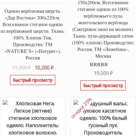
150х200см. Всесезонное
стеганое одеяло из 100%
Одеяло верблюжья шерсть.
верблюжьего пуха
«Дар Востока» 200х220см.
монгольского верблюда
Всесезонное стеганое одеяло
(Смотровое окно на молнии).
из верблюжьей шерсти. Ткань:
Ткань: пухо-держащий сатин
100% Хлопок-Тик.
(100% хлопок) Производство:
Производство: ТМ
Россия, ТМ «Лежебока»,
«NATURE’S» («Натурес»),
Москва
Россия
Первоначальная
Текущая
11,350
₽
10,200
₽
Оценка
5.00
19,500
₽
цена
цена:
из 5
Быстрый просмотр
составляла
10,200 ₽.
Быстрый просмотр
11,350 ₽.
скидка 25%