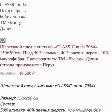
Шерстяной плед с кистями «CLASSIC nude 7084»
130х200см. Плед 50% альпака, 40% овечья шерсть, 10%
микрофибра. Производитель: ТМ «Elvang», Дания
(страна производства Перу)
Первоначальная
Текущая
18,900
₽
16,500
₽
цена
цена:
составляла
16,500 ₽.
Шерстяной плед с кистями «CLASSIC nude 7084»
18,900 ₽.
Размер:
130х200 см
Состав:
50% альпака, 40% овечья шерсть
,
10% микрофибра