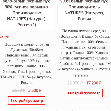
Подушка пуховая средняя
«Воздушный Вальс» 68х68см.
ка 5%
Наполнитель: 100% белый
Подушка пуховая упругая
гусиный пух (категории
«Ружичка» 50х68см.
экстра). Ткань: 100% Хлопок-
Наполнитель: 70% серый
Сатин с анти-бактериальной
гусиный пух, 30% гусиное
обработкой. Производство: ТМ
перышко. Ткань: 100%
«Натурес» («Nature’s»), Россия
Хлопок-Тик. Производство:
ТМ «NATURE’S» («Натурес»),
Россия
Оценка
5.00
Первоначаль
Теку
22,950
₽
17,200
₽
из 5
цена
цена
Первоначальная
Текущая
3,800
₽
3,500
₽
Быстрый просмотр
составляла
17,20
цена
цена:
22,950 ₽.
Быстрый просмотр
составляла
3,500 ₽.
3,800 ₽.