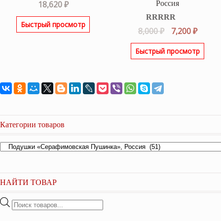
Россия
18,620
₽
Быстрый просмотр
Оценка
5.00
Первоначаль
Текущ
8,000
₽
7,200
₽
из 5
цена
цена:
Быстрый просмотр
составляла
7,200 ₽
8,000 ₽.
Категории товаров
НАЙТИ ТОВАР
Поиск
товаров