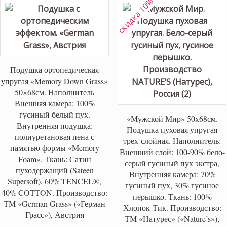
скидка 10%
Подушка ортопедическая
упругая «Memory Down Grass»
50×68см. Наполнитель
Внешняя камера: 100%
гусиный белый пух.
«Мужской Мир» 50х68см.
Внутренняя подушка:
Подушка пуховая упругая
полиуретановая пена с
трех-слойная. Наполнитель:
памятью формы «Memory
Внешний слой: 100-90% бело-
Foаm». Ткань: Сатин
серый гусиный пух экстра,
пуходержащий (Sateen
Внутренняя камера: 70%
Supersoft), 60% TENCEL®,
гусиный пух, 30% гусиное
40% COTТON. Производство:
перышко. Ткань: 100%
ТМ «German Grass» («Герман
Хлопок-Тик. Производство:
Грасс»), Австрия
ТМ «Натурес» («Nature’s»),