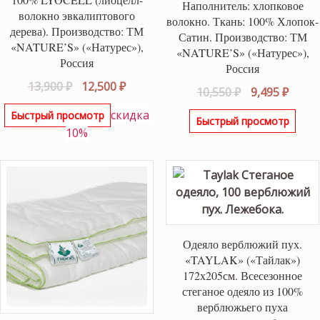
Наполнитель: хлопковое
волокно эвкалиптового
волокно. Ткань: 100% Хлопок-
дерева). Производство: ТМ
Сатин. Производство: ТМ
«NATURE’S» («Натурес»),
«NATURE’S» («Натурес»),
Россия
Россия
Первоначальная
Текущая
13,900
₽
12,500
₽
Первоначаль
Теку
10,550
₽
9,495
₽
цена
цена:
цена
цена:
скидка
Быстрый просмотр
составляла
12,500 ₽.
Быстрый просмотр
составляла
9,495 
10%
13,900 ₽.
10,550 ₽.
Одеяло верблюжий пух.
«TAYLAK» («Тайлак»)
172х205см. Всесезонное
стеганое одеяло из 100%
верблюжьего пуха