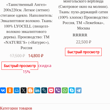
монгольского верблюда
«Таинственный Ангел»
(Смотровое окно на молнии).
200х220см. Легкое (летнее)
Ткань: пухо-держащий сатин
стеганое одеяло. Наполнитель:
(100% хлопок) Производство:
Эвкалиптовое волокно. Ткань:
Россия, ТМ «Лежебока»,
100% LYOCELL (лиоцелл-
Москва
волокно эвкалиптового
дерева). Производство: ТМ
Оценка
5.00
22,500
₽
«NATURE’S» («Натурес»),
из 5
Россия
Быстрый просмотр
Первоначальная
Текущая
17,500
₽
14,800
₽
цена
цена:
скидка
Быстрый просмотр
составляла
14,800 ₽.
15%
17,500 ₽.
Категории товаров