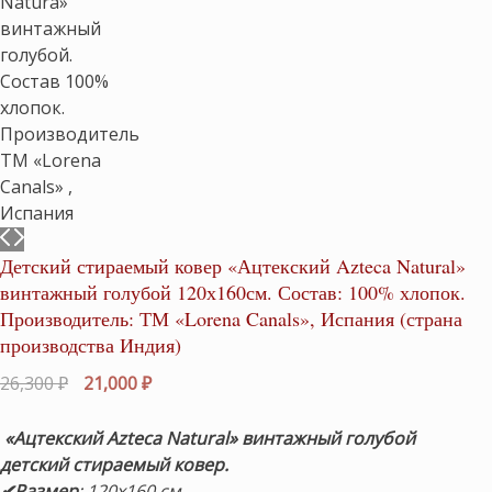
Детский стираемый ковер «Ацтекский Azteca Natural»
винтажный голубой 120х160см. Состав: 100% хлопок.
Производитель: ТМ «Lorena Canals», Испания (страна
производства Индия)
Первоначальная
Текущая
26,300
₽
21,000
₽
цена
цена:
составляла
21,000 ₽.
«Ацтекский Azteca Natural» винтажный голубой
26,300 ₽.
детский стираемый ковер.
✔Размер
: 120х160 см.