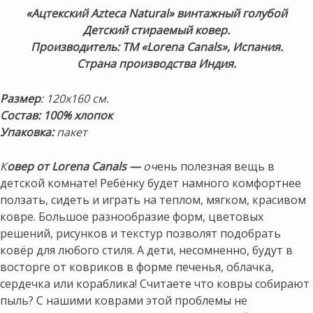
«Ацтекский Azteca Natural» винтажный голубой
Детский стираемый ковер.
Производитель: ТМ «Lorena Canals», Испания.
Страна производства Индия.
Размер
: 120х160 см.
Состав: 100% хлопок
Упаковка:
пакет
К
овер от Lorena Canals —
оч
ень полезная вещь в
детской комнате! Ребёнку будет намного комфортнее
ползать, сидеть и играть на теплом, мягком, красивом
ковре. Большое разнообразие форм, цветовых
решений, рисунков и текстур позволят подобрать
ковёр для любого стиля. А дети, несомненно, будут в
восторге от ковриков в форме печенья, облачка,
сердечка или кораблика! Считаете что ковры собирают
пыль? С нашими коврами этой проблемы не