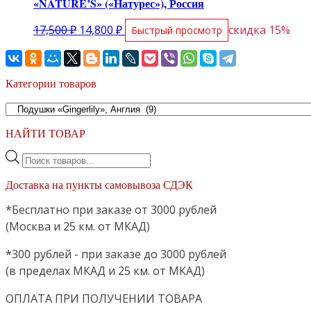
«NATURE’S» («Натурес»), Россия
Первоначальная
Текущая
17,500
₽
14,800
₽
скидка 15%
Быстрый просмотр
цена
цена:
составляла
14,800 ₽.
17,500 ₽.
Категории товаров
НАЙТИ ТОВАР
Поиск
товаров
Доставка на пункты самовывоза СДЭК
*Бесплатно при заказе от 3000 рублей
(Москва и 25 км. от МКАД)
*300 рублей - при заказе до 3000 рублей
(в пределах МКАД и 25 км. от МКАД)
ОПЛАТА ПРИ ПОЛУЧЕНИИ ТОВАРА