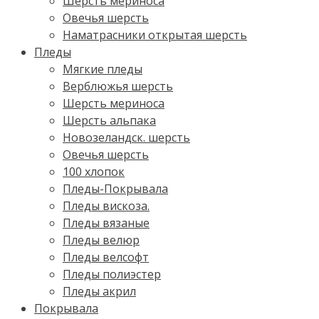
Шерсть мериноса
Овечья шерсть
Наматрасники открытая шерсть
Пледы
Мягкие пледы
Верблюжья шерсть
Шерсть мериноса
Шерсть альпака
Новозеландск. шерсть
Овечья шерсть
100 хлопок
Пледы-Покрывала
Пледы вискоза.
Пледы вязаные
Пледы велюр
Пледы велсофт
Пледы полиэстер
Пледы акрил
Покрывала