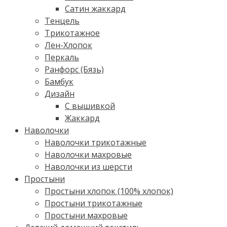
Сатин жаккард
Тенцель
Трикотажное
Лен-Хлопок
Перкаль
Ранфорс (Бязь)
Бамбук
Дизайн
С вышивкой
Жаккард
Наволочки
Наволочки трикотажные
Наволочки махровые
Наволочки из шерсти
Простыни
Простыни хлопок (100% хлопок)
Простыни трикотажные
Простыни махровые