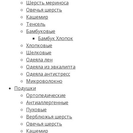
Шерсть мериноса
Овечья шерсть
Кашемир
Тенсель
Бамбуковые
Бамбук Хлопок
Хлопковые
Шелковые
Одеяла лен
Одеяла из эвкалипта
Одеяла антистресс
Микроволокно
Подушки
Ортопедические
Антиаллергенные
Пуховые
Верблюжья шерсть
Овечья шерсть
Кашемир