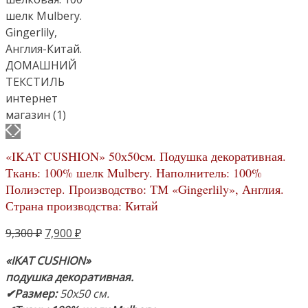
«IKAT CUSHION» 50х50см. Подушка декоративная.
Ткань: 100% шелк Mulbery. Наполнитель: 100%
Полиэстер. Производство: ТМ «Gingerlily», Англия.
Страна производства: Китай
Первоначальная
Текущая
9,300
₽
7,900
₽
цена
цена:
«IKAT CUSHION»
составляла
7,900 ₽.
подушка декоративная.
9,300 ₽.
✔Размер:
50х50 см.