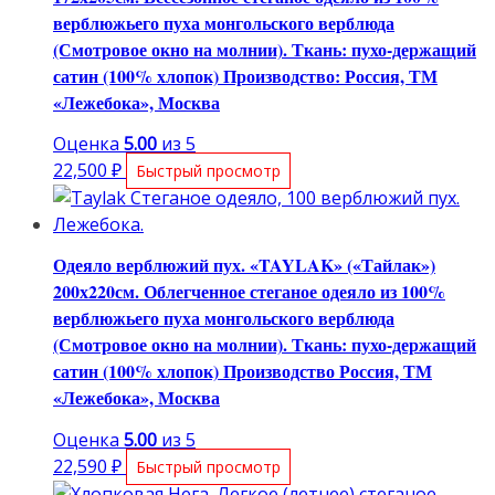
верблюжьего пуха монгольского верблюда
(Смотровое окно на молнии). Ткань: пухо-держащий
сатин (100% хлопок) Производство: Россия, ТМ
«Лежебока», Москва
Оценка
5.00
из 5
22,500
₽
Быстрый просмотр
Одеяло верблюжий пух. «TAYLAK» («Тайлак»)
200х220см. Облегченное стеганое одеяло из 100%
верблюжьего пуха монгольского верблюда
(Смотровое окно на молнии). Ткань: пухо-держащий
сатин (100% хлопок) Производство Россия, ТМ
«Лежебока», Москва
Оценка
5.00
из 5
22,590
₽
Быстрый просмотр