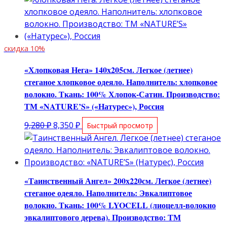
скидка 10%
«Хлопковая Нега» 140х205см. Легкое (летнее)
стеганое хлопковое одеяло. Наполнитель: хлопковое
волокно. Ткань: 100% Хлопок-Сатин. Производство:
ТМ «NATURE’S» («Натурес»), Россия
Первоначальная
Текущая
9,280
₽
8,350
₽
Быстрый просмотр
цена
цена:
составляла
8,350 ₽.
9,280 ₽.
«Таинственный Ангел» 200х220см. Легкое (летнее)
стеганое одеяло. Наполнитель: Эвкалиптовое
волокно. Ткань: 100% LYOCELL (лиоцелл-волокно
эвкалиптового дерева). Производство: ТМ