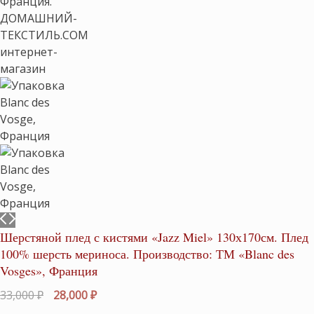
Шерстяной плед с кистями «Jazz Miel» 130х170см. Плед
100% шерсть мериноса. Производство: ТМ «Blanc des
Vosges», Франция
Первоначальная
Текущая
33,000
₽
28,000
₽
цена
цена: