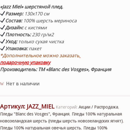
составляла
28,000 ₽.
«Jazz Miel»
шерстяной плед.
33,000 ₽.
Размер:
130х170 см
Состав:
100% шерсть мериноса
Дизайн:
с кистями
Плотность:
230 гр/м2
Уход:
только сухая чистка
Упаковка:
пакет
*Дополнительное можно заказать
подарочную упаковку
Производитель: ТМ «Blanc des Vosges», Франция
Нет в наличии
Артикул:
JAZZ_MIEL
Категорий:
Акции / Распродажа
,
Пледы "Blanc des Vosges", Франция
,
Пледы 100% натуральная
новозеландская шерсть (пледы шерсть новозеландских ягнят)
,
Пледы 100% натуральная овечья шерсть
,
Пледы 100%