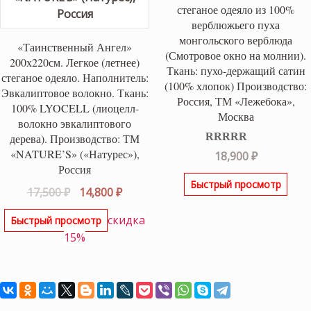
стеганое одеяло из 100%
верблюжьего пуха
монгольского верблюда
«Таинственный Ангел»
(Смотровое окно на молнии).
200х220см. Легкое (летнее)
Ткань: пухо-держащий сатин
стеганое одеяло. Наполнитель:
(100% хлопок) Производство:
Эвкалиптовое волокно. Ткань:
Россия, ТМ «Лежебока»,
100% LYOCELL (лиоцелл-
Москва
волокно эвкалиптового
дерева). Производство: ТМ
«NATURE’S» («Натурес»),
Оценка
5.00
18,900
₽
из 5
Россия
Быстрый просмотр
Первоначальная
Текущая
17,500
₽
14,800
₽
цена
цена:
скидка
Быстрый просмотр
составляла
14,800 ₽.
15%
17,500 ₽.