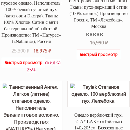
(Смотровое окно на молнии).
пуховое одеяло. Наполнитель:
Ткань: пухо-держащий сатин
100% белый гусиный пух
(100% хлопок) Производство
(категории Экстра). Ткань:
Россия, ТМ «Лежебока»,
100% Хлопок-Сатин с анти-
Москва
бактериальной обработкой.
Производство: ТМ «Натурес»
(«Nature’s»), Россия
Оценка
5.00
16,990
₽
из 5
Первоначальная
Текущая
25,300
₽
18,975
₽
Быстрый просмотр
цена
цена:
скидка
Быстрый просмотр
составляла
18,975 ₽.
25%
25,300 ₽.
Одеяло верблюжий пух.
«TAYLAK» («Тайлак»)
140х205см. Всесезонное